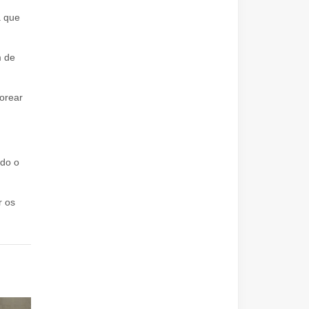
a que
m de
borear
odo o
r os