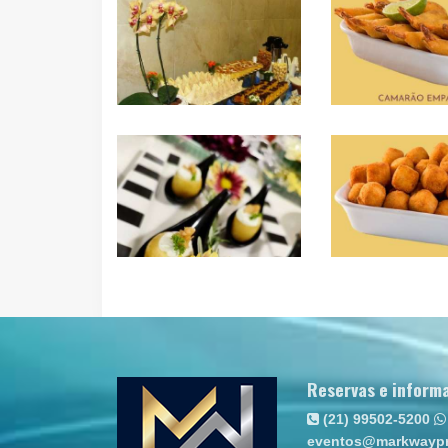
Reservas e inform
(21) 99502-5200
eventos@markwaypr