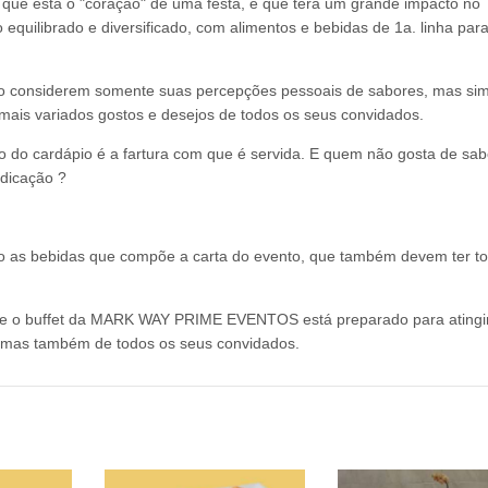
que está o "coração" de uma festa, e que terá um grande impacto no
quilibrado e diversificado, com alimentos e bebidas de 1a. linha par
ão considerem somente suas percepções pessoais de sabores, mas si
mais variados gostos e desejos de todos os seus convidados.
ão do cardápio é a fartura com que é servida. E quem não gosta de sa
edicação ?
o as bebidas que compõe a carta do evento, que também devem ter t
 que o buffet da MARK WAY PRIME EVENTOS está preparado para atingi
, mas também de todos os seus convidados.